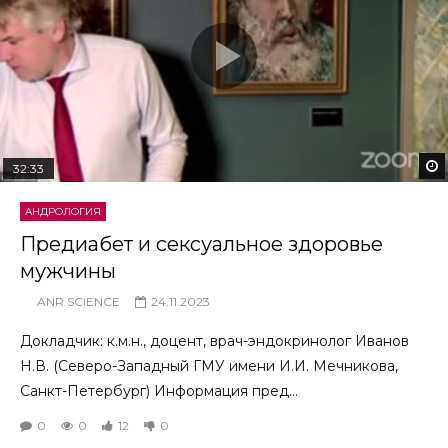
32:33
АНДРОЛОГИЯ
Предиабет и сексуальное здоровье
мужчины
ANR.SCIENCE
24.11.2023
Докладчик: к.м.н., доцент, врач-эндокринолог Иванов
Н.В. (Северо-Западный ГМУ имени И.И. Мечникова,
Санкт-Петербург) Информация пред...
0
0
12
0