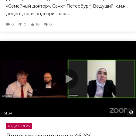
«Семейный доктор», Санкт-Петербург) Ведущий: к.м.н.,
доцент, врач-эндокринолог...
0
0
10
0
51:34
АНДРОЛОГИЯ