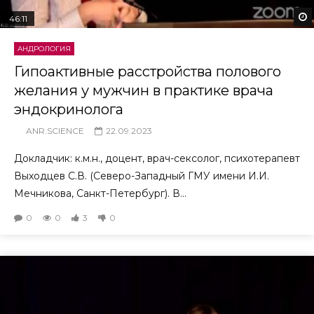
46:11
АНДРОЛОГИЯ
Гипоактивные расстройства полового
желания у мужчин в практике врача
эндокринолога
ANR.SCIENCE
22.09.2023
Докладчик: к.м.н., доцент, врач-сексолог, психотерапевт
Выходцев С.В. (Северо-Западный ГМУ имени И.И.
Мечникова, Санкт-Петербург). В...
0
0
3
0