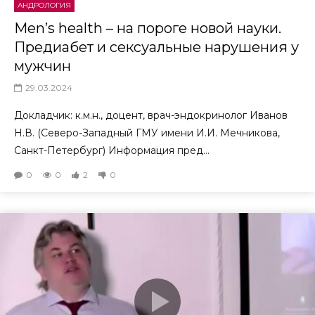
АНДРОЛОГИЯ
Men’s health – на пороге новой науки.
Предиабет и сексуальные нарушения у
мужчин
29.03.2024
Докладчик: к.м.н., доцент, врач-эндокринолог Иванов
Н.В. (Северо-Западный ГМУ имени И.И. Мечникова,
Санкт-Петербург) Информация пред...
0
0
2
0