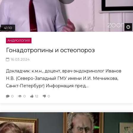
41:10
АНДРОЛОГИЯ
Гонадотропины и остеопороз
16.03.2024
Докладчик: к.м.н., доцент, врач-эндокринолог Иванов
Н.В. (Северо-Западный ГМУ имени И.И. Мечникова,
Санкт-Петербург) Информация пред...
0
0
12
0