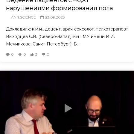
Ведение пациентов с 46,XY
нарушениями формирования пола
ANR.SCIENCE
23.09.2023
Докладчик: к.м.н., доцент, врач-сексолог, психотерапевт
Выходцев С.В. (Северо-Западный ГМУ имени И.И.
Мечникова, Санкт-Петербург). В...
0
0
3
0