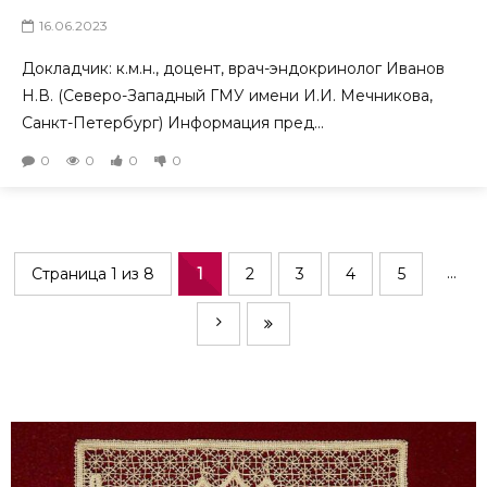
16.06.2023
Докладчик: к.м.н., доцент, врач-эндокринолог Иванов
Н.В. (Северо-Западный ГМУ имени И.И. Мечникова,
Санкт-Петербург) Информация пред...
0
0
0
0
...
Страница 1 из 8
1
2
3
4
5