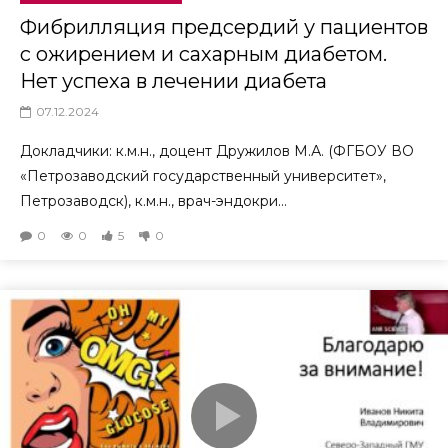
Фибрилляция предсердий у пациентов
с ожирением и сахарным диабетом.
Нет успеха в лечении диабета
07.12.2024
Докладчики: к.м.н., доцент Дружилов М.А. (ФГБОУ ВО
«Петрозаводский государственный университет»,
Петрозаводск), к.м.н., врач-эндокри...
0
0
5
0