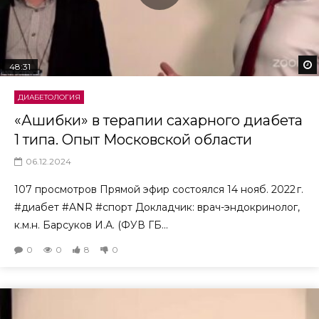
48:31
ДИАБЕТОЛОГИЯ
«Ашибки» в терапии сахарного диабета
1 типа. Опыт Московской области
06.12.2024
107 просмотров Прямой эфир состоялся 14 нояб. 2022 г.
#диабет #ANR #спорт Докладчик: врач-эндокринолог,
к.м.н. Барсуков И.А. (ФУВ ГБ...
0
0
8
0