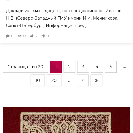
Докладчик: к.м.н., доцент, врач-эндокринолог Иванов
Н.В. (Северо-Западный ГМУ имени И.И. Мечникова,
Санкт-Петербург) Информация пред...
0
0
3
0
...
Страница 1 из 20
1
2
3
4
5
...
10
20