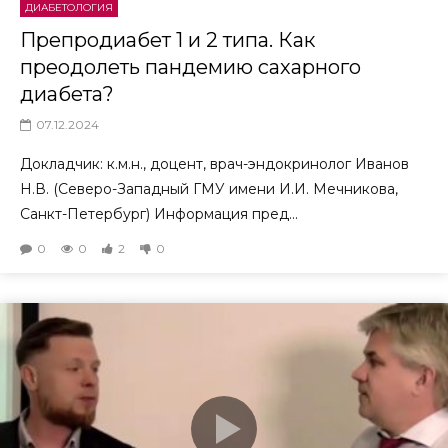
ДИАБЕТОЛОГИЯ
Препродиабет 1 и 2 типа. Как
преодолеть пандемию сахарного
диабета?
07.12.2024
Докладчик: к.м.н., доцент, врач-эндокринолог Иванов
Н.В. (Северо-Западный ГМУ имени И.И. Мечникова,
Санкт-Петербург) Информация пред...
0
0
2
0