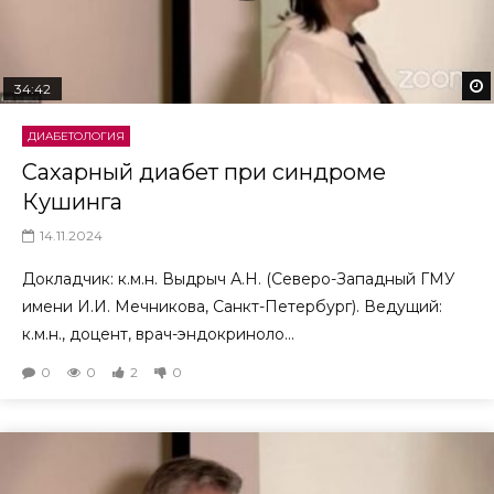
34:42
ДИАБЕТОЛОГИЯ
Сахарный диабет при синдроме
Кушинга
14.11.2024
Докладчик: к.м.н. Выдрыч А.Н. (Северо-Западный ГМУ
имени И.И. Мечникова, Санкт-Петербург). Ведущий:
к.м.н., доцент, врач-эндокриноло...
0
0
2
0