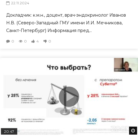
22.11.2024
Докладчик: к.м.н., доцент, врач-эндокринолог Иванов
Н.В. (Северо-Западный ГМУ имени И.И. Мечникова,
Санкт-Петербург) Информация пред...
0
0
4
0
20:47