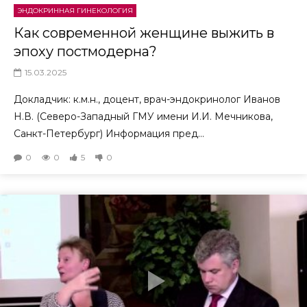
ЭНДОКРИННАЯ ГИНЕКОЛОГИЯ
Как современной женщине выжить в
эпоху постмодерна?
15.03.2025
Докладчик: к.м.н., доцент, врач-эндокринолог Иванов
Н.В. (Северо-Западный ГМУ имени И.И. Мечникова,
Санкт-Петербург) Информация пред...
0
0
5
0