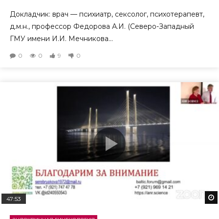
Докладчик: врач — психиатр, сексолог, психотерапевт,
д.м.н., профессор Федорова А.И. (Северо-Западный
ГМУ имени И.И. Мечникова...
0
0
9
0
47:53