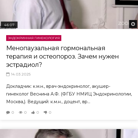
46:07
ЭНДОКРИННАЯ ГИНЕКОЛОГИЯ
Менопаузальная гормональная
терапия и остеопороз. Зачем нужен
эстрадиол?
14.03.2025
Докладчик: к.м.н., врач-эндокринолог, акушер-
гинеколог Веснина А.Ф. (ФГБУ НМИЦ Эндокринологии,
Москва,). Ведущий: к.м.н., доцент, вр...
0
0
0
0