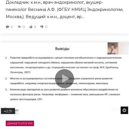
Докладчик: к.м.н., врач-эндокринолог, акушер-
гинеколог Веснина А.Ф. (ФГБУ НМИЦ Эндокринологии,
Москва,). Ведущий: к.м.н., доцент, вр...
0
0
3
0
42:31
ДИАБЕТОЛОГИЯ