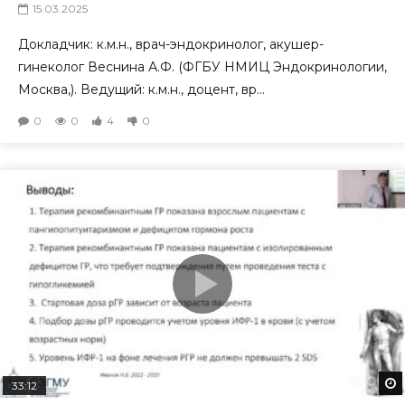
15.03.2025
Докладчик: к.м.н., врач-эндокринолог, акушер-
гинеколог Веснина А.Ф. (ФГБУ НМИЦ Эндокринологии,
Москва,). Ведущий: к.м.н., доцент, вр...
0
0
4
0
33:12