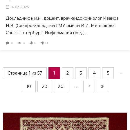
14.03.2025
Докладчик: к.м.н., доцент, врач-эндокринолог Иванов
Н.В. (Северо-Западный ГМУ имени И.И. Мечникова,
Санкт-Петербург) Информация пред...
0
0
6
0
...
Страница 1 из 57
1
2
3
4
5
...
10
20
30