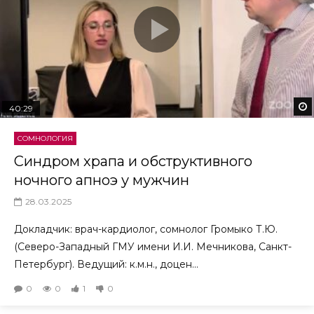
40:29
СОМНОЛОГИЯ
Синдром храпа и обструктивного
ночного апноэ у мужчин
28.03.2025
Докладчик: врач-кардиолог, сомнолог Громыко Т.Ю.
(Северо-Западный ГМУ имени И.И. Мечникова, Санкт-
Петербург). Ведущий: к.м.н., доцен...
0
0
1
0