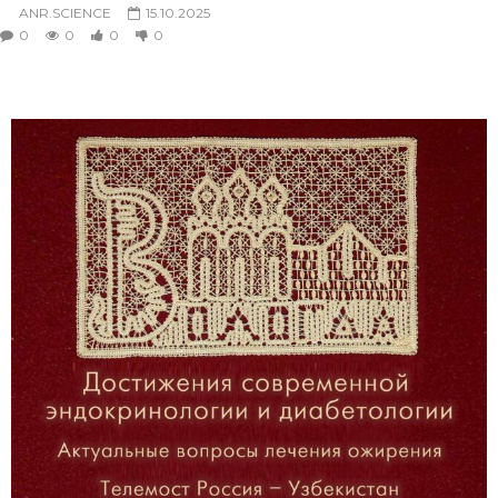
ANR.SCIENCE
15.10.2025
0
0
0
0