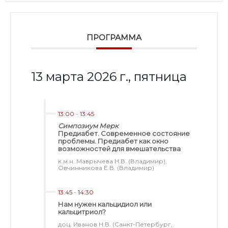
ПРОГРАММА
13 марта 2026 г., пятница
13:00
-
13:45
Симпозиум Мерк
Предиабет. Современное состояние
проблемы. Предиабет как окно
возможностей для вмешательства
к.м.н. Маврычева Н.В. (Владимир),
Овчинникова Е.В. (Владимир)
13:45
-
14:30
Нам нужен кальцидиол или
кальцитриол?
доц. Иванов Н.В. (Санкт-Петербург,