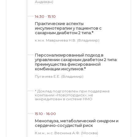
Андижан)
14:30
-
15:10
Практические аспекты
инсулинотерапии у пациентов с
сахарным диабетом 2 типа.*
к.м.н. Маврычева Н.В. (Владимир)
Персонализированный подход в
управлении сахарным диабетом 2 типа:
преимущества фиксированной
комбинации инсулинов.*
Пугачева Е.Е. (Владимир)
* Доклад подготовлен при поддержке
компании «НовоНордиск»; не
аккредитован в системе НМО
15:10
-
16:00
Менопауза, метаболический синдром и
сердечно-сосудистый риск
К.м.н., н.с. Веснина А.Ф. (Москва)