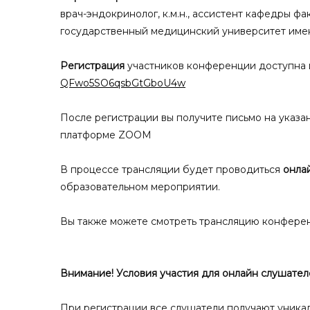
врач-эндокринолог, к.м.н., ассистент кафедры ф
государственный медицинский университет имен
Регистрация
участников конференции доступна 
QFwo5SO6qsbGtGboU4w
После регистрации вы получите письмо на указа
платформе ZOOM
В процессе трансляции будет проводиться
онла
образовательном мероприятии.
Вы также можете смотреть трансляцию конфере
Внимание! Условия участия для онлайн слушател
При регистрации все слушатели получают уникал