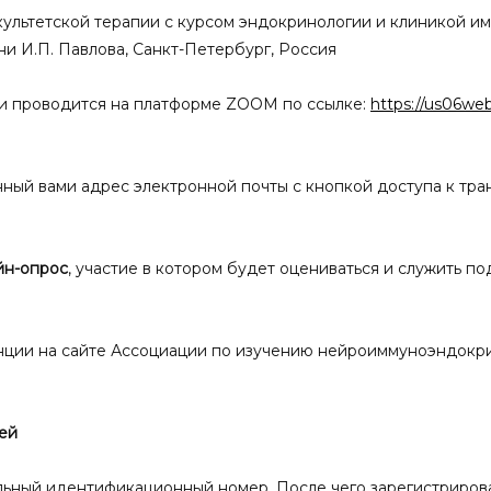
акультетской терапии с курсом эндокринологии и клиникой и
и И.П. Павлова, Санкт-Петербург, Россия
и проводится на платформе ZOOM по ссылке:
https://us06we
нный вами адрес электронной почты с кнопкой доступа к тр
йн-опрос
, участие в котором будет оцениваться и служить п
нции на сайте Ассоциации по изучению нейроиммуноэндокр
ей
ьный идентификационный номер. После чего зарегистрирован