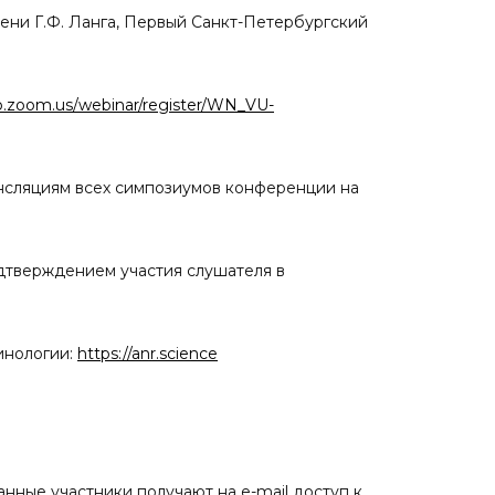
мени Г.Ф. Ланга, Первый Санкт-Петербургский
b.zoom.us/webinar/register/WN_VU-
ансляциям всех симпозиумов конференции на
одтверждением участия слушателя в
инологии:
https://anr.science
ные участники получают на e-mail доступ к