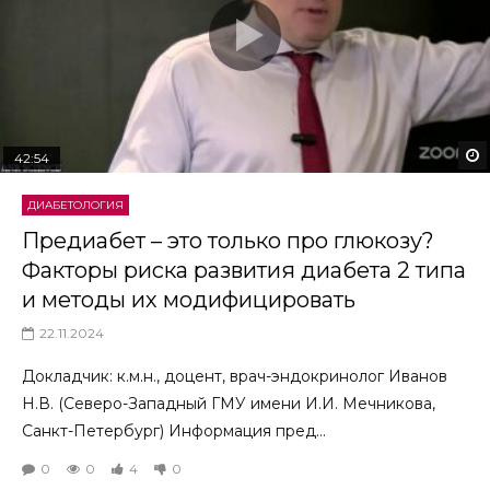
42:54
ДИАБЕТОЛОГИЯ
Предиабет – это только про глюкозу?
Факторы риска развития диабета 2 типа
и методы их модифицировать
22.11.2024
Докладчик: к.м.н., доцент, врач-эндокринолог Иванов
Н.В. (Северо-Западный ГМУ имени И.И. Мечникова,
Санкт-Петербург) Информация пред...
0
0
4
0