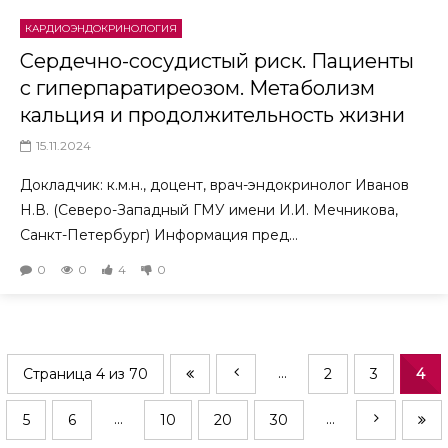
КАРДИОЭНДОКРИНОЛОГИЯ
Сердечно-сосудистый риск. Пациенты
с гиперпаратиреозом. Метаболизм
кальция и продолжительность жизни
15.11.2024
Докладчик: к.м.н., доцент, врач-эндокринолог Иванов
Н.В. (Северо-Западный ГМУ имени И.И. Мечникова,
Санкт-Петербург) Информация пред...
0
0
4
0
...
Страница 4 из 70
2
3
4
...
...
5
6
10
20
30