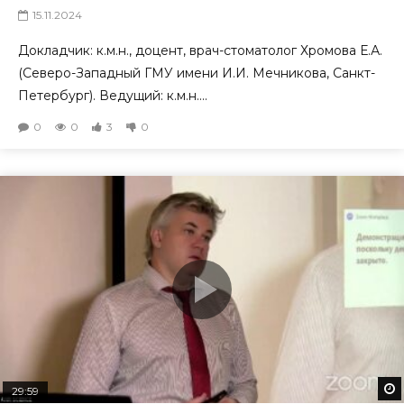
15.11.2024
Докладчик: к.м.н., доцент, врач-стоматолог Хромова Е.А.
(Северо-Западный ГМУ имени И.И. Мечникова, Санкт-
Петербург). Ведущий: к.м.н....
0
0
3
0
29:59