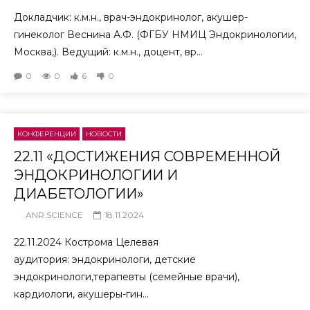
Докладчик: к.м.н., врач-эндокринолог, акушер-
гинеколог Веснина А.Ф. (ФГБУ НМИЦ Эндокринологии,
Москва,). Ведущий: к.м.н., доцент, вр...
0
0
6
0
КОНФЕРЕНЦИИ
НОВОСТИ
22.11 «ДОСТИЖЕНИЯ СОВРЕМЕННОЙ
ЭНДОКРИНОЛОГИИ И
ДИАБЕТОЛОГИИ»
ANR.SCIENCE
18.11.2024
22.11.2024 Кострома Целевая
аудитория: эндокринологи, детские
эндокринологи,терапевты (семейные врачи),
кардиологи, акушеры-гин...