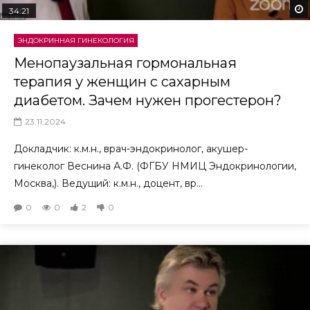
34:21
ЭНДОКРИННАЯ ГИНЕКОЛОГИЯ
Менопаузальная гормональная
терапия у женщин с сахарным
диабетом. Зачем нужен прогестерон?
23.11.2024
Докладчик: к.м.н., врач-эндокринолог, акушер-
гинеколог Веснина А.Ф. (ФГБУ НМИЦ Эндокринологии,
Москва,). Ведущий: к.м.н., доцент, вр...
0
0
2
0