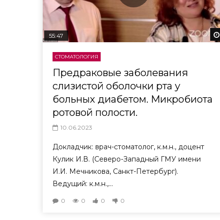
55:47
СТОМАТОЛОГИЯ
Предраковые заболевания
слизистой оболочки рта у
больных диабетом. Mикробиота
ротовой полости.
10.06.2023
Докладчик: врач-стоматолог, к.м.н., доцент
Кулик И.В. (Северо-Западный ГМУ имени
И.И. Мечникова, Санкт-Петербург).
Ведущий: к.м.н.,...
0
0
0
0