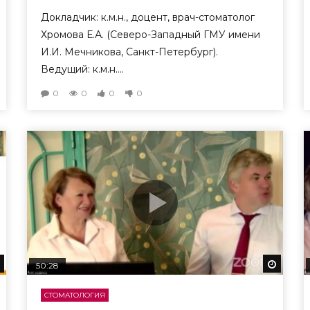
Докладчик: к.м.н., доцент, врач-стоматолог
Хромова Е.А. (Северо-Западный ГМУ имени
И.И. Мечникова, Санкт-Петербург).
Ведущий: к.м.н....
0
0
0
0
Смотреть потом
Смотр
50:28
СТОМАТОЛОГИЯ