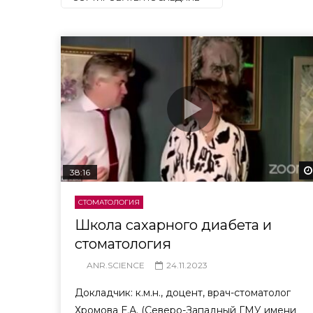
38:16
СТОМАТОЛОГИЯ
Школа сахарного диабета и
стоматология
ANR.SCIENCE
24.11.2023
Докладчик: к.м.н., доцент, врач-стоматолог
Хромова Е.А. (Северо-Западный ГМУ имени