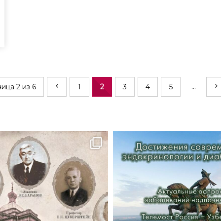
...
ица 2 из 6
1
2
3
4
5