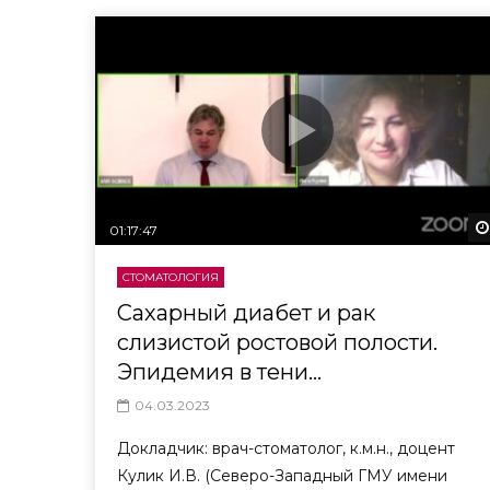
01:17:47
СТОМАТОЛОГИЯ
Сахарный диабет и рак
слизистой ростовой полости.
Эпидемия в тени…
04.03.2023
Докладчик: врач-стоматолог, к.м.н., доцент
Кулик И.В. (Северо-Западный ГМУ имени