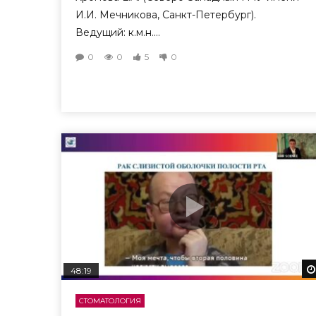
И.И. Мечникова, Санкт-Петербург).
Ведущий: к.м.н....
0
0
5
0
48:19
СТОМАТОЛОГИЯ