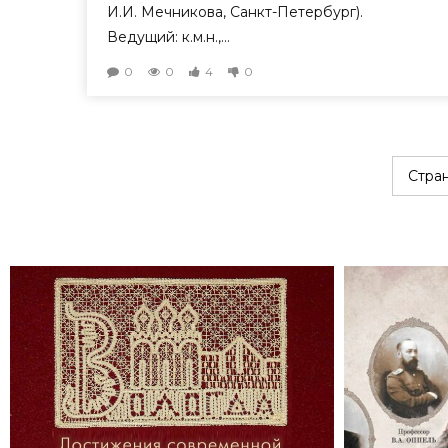
И.И. Мечникова, Санкт-Петербург).
Ведущий: к.м.н.,...
0
0
4
0
Стран