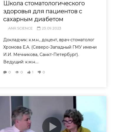
Школа стоматологического
здоровья для пациентов с
сахарным диабетом
ANR.SCIENCE
23.09.2023
Докладчик: к.м.н., доцент, врач-стоматолог
Хромова Е.А. (Северо-Западный ГМУ имени
И.И. Мечникова, Санкт-Петербург).
Ведущий: к.м.н....
0
0
1
0