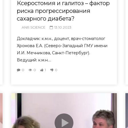
Ксеростомия и галитоз – фактор
риска прогрессирования
сахарного диабета?
ANR.SCIENCE
13.10.2023
Докладчик: к.м.н., доцент, врач-стоматолог
Хромова Е.А. (Северо-Западный ГМУ имени
И.И. Мечникова, Санкт-Петербург).
Ведущий: к.м.н....
0
0
1
0