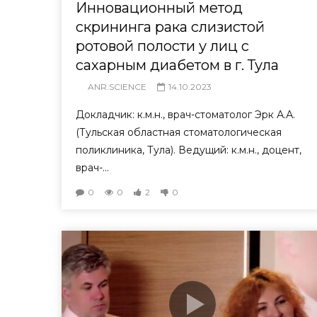
Инновационный метод
скрининга рака слизистой
ротовой полости у лиц с
сахарным диабетом в г. Тула
ANR.SCIENCE
14.10.2023
Докладчик: к.м.н., врач-стоматолог Эрк А.А.
(Тульская областная стоматологическая
поликлиника, Тула). Ведущий: к.м.н., доцент,
врач-...
0
0
2
0