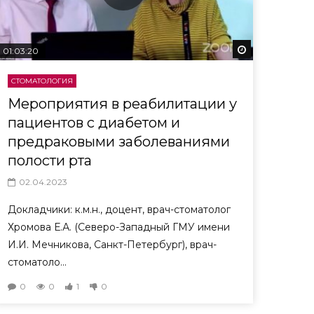
еть потом
Смотреть пот
01:03:20
СТОМАТОЛОГИЯ
Мероприятия в реабилитации у
пациентов с диабетом и
предраковыми заболеваниями
полости рта
02.04.2023
Докладчики: к.м.н., доцент, врач-стоматолог
Хромова Е.А. (Северо-Западный ГМУ имени
И.И. Мечникова, Санкт-Петербург), врач-
стоматоло...
0
0
1
0