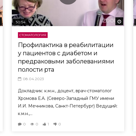
Смотреть потом
Смотр
50:54
СТОМАТОЛОГИЯ
Профилактика в реабилитации
у пациентов с диабетом и
предраковыми заболеваниями
полости рта
08.04.2023
Докладчик: к.м.н., доцент, врач-стоматолог
Хромова Е.А. (Северо-Западный ГМУ имени
И.И. Мечникова, Санкт-Петербург) Ведущий:
к.м.н.,...
0
0
1
0