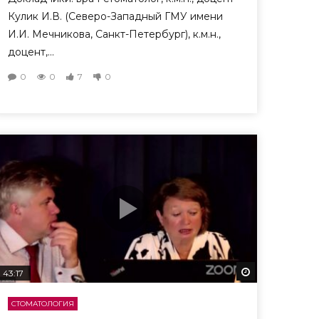
Кулик И.В. (Северо-Западный ГМУ имени
И.И. Мечникова, Санкт-Петербург), к.м.н.,
доцент,...
0
0
7
0
еть потом
Смотреть пот
43:17
СТОМАТОЛОГИЯ