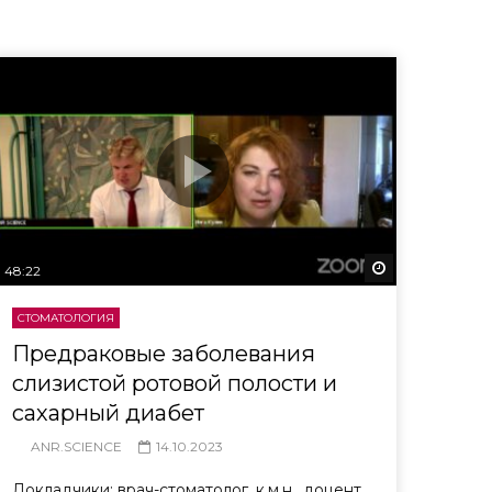
еть потом
Смотреть пот
48:22
СТОМАТОЛОГИЯ
Предраковые заболевания
слизистой ротовой полости и
сахарный диабет
ANR.SCIENCE
14.10.2023
Докладчики: врач-стоматолог, к.м.н., доцент