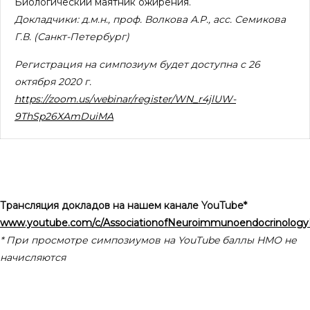
Биологический маятник ожирения.
Докладчики:
д.м.н., про
ф.
Волкова А.Р.,
асс.
Семикова
Г.В.
(Санкт-Петербург)
Регистрация на симпозиум будет доступна с 26
октября 2020 г.
https://zoom.us/webinar/register/WN_r4jlUW-
9ThSp26XAmDuiMA
Трансляция докладов на нашем канале
YouTube*
www.youtube.com/c/AssociationofNeuroimmunoendocrinology
* При просмотре симпозиумов на YouTube баллы НМО не
начисляются