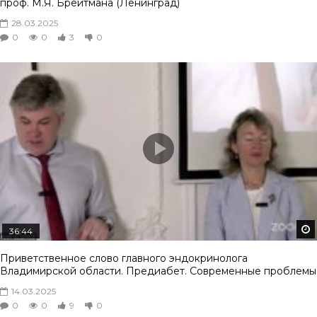
проф. М.Я. Брейтмана (Ленинград)
28.03.2025
0
0
3
0
36:44
Приветственное слово главного эндокринолога
Владимирской области. Предиабет. Современные проблемы
14.03.2025
0
0
9
0