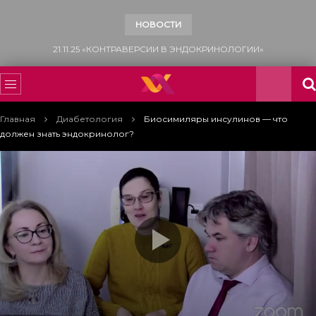
НОВОСТИ
15.11.25 «ВСЕМИРНЫЙ ДЕНЬ БОРЬБЫ С САХАРНЫМ ДИАБЕТОМ»
Главная
Диабетология
Биосимиляры инсулинов — что
должен знать эндокринолог?