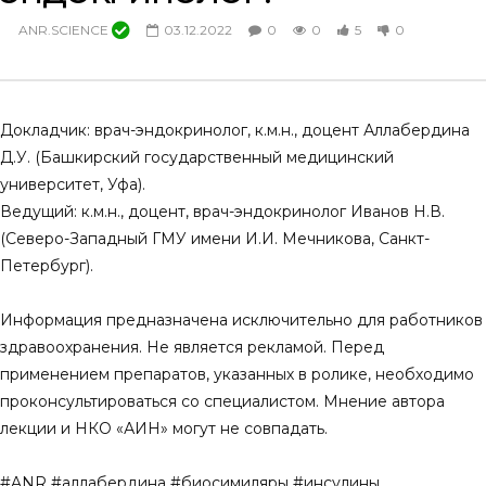
Предиабет и предиабетические
Приветственное слово 
ANR.SCIENCE
03.12.2022
0
0
5
0
состояния. Лекция памяти проф.
эндокринолога Владим
М.Я. Брейтмана (Ленинград)
области. Предиабет.
Современные проблем
28.03.2025
14.03.2025
0
0
3
0
0
0
9
0
Докладчик: врач-эндокринолог, к.м.н., доцент Аллабердина
Д.У. (Башкирский государственный медицинский
университет, Уфа).
Ведущий: к.м.н., доцент, врач-эндокринолог Иванов Н.В.
(Северо-Западный ГМУ имени И.И. Мечникова, Санкт-
Петербург).
Информация предназначена исключительно для работников
здравоохранения. Не является рекламой. Перед
применением препаратов, указанных в ролике, необходимо
проконсультироваться со специалистом. Мнение автора
лекции и НКО «АИН» могут не совпадать.
#ANR #аллабердина #биосимиляры #инсулины