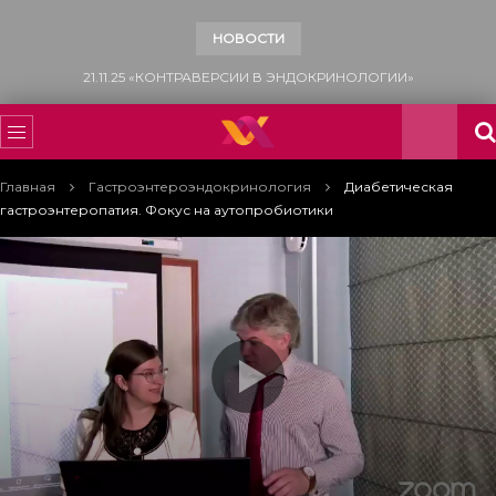
НОВОСТИ
15.11.25 «ВСЕМИРНЫЙ ДЕНЬ БОРЬБЫ С САХАРНЫМ ДИАБЕТОМ»
Главная
Гастроэнтероэндокринология
Диабетическая
гастроэнтеропатия. Фокус на аутопробиотики