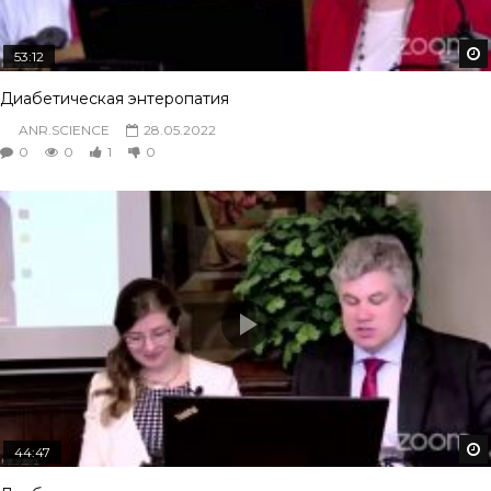
53:12
Диабетическая энтеропатия
ANR.SCIENCE
28.05.2022
0
0
1
0
44:47