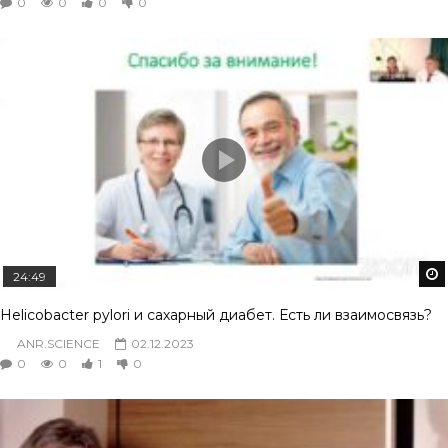
0
0
0
0
24:49
Helicobacter pylori и сахарный диабет. Есть ли взаимосвязь?
ANR.SCIENCE
02.12.2023
0
0
1
0