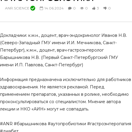
Как пациенту с сахарным
Helicobacter pylori и са
ANR.SCIENCE
14.06.2024
0
0
3
0
диабетом снизить тягу к сладкому:
диабет. Есть ли взаимо
взгляд гастроэнтеролога?
ANR.SCIENCE
02.12.
06.12.2024
0
0
1
0
0
0
0
0
Докладчики: к.м.н., доцент, врач-эндокринолог Иванов Н.В.
(Северо-Западный ГМУ имени И.И. Мечникова, Санкт-
Петербург), к.м.н., доцент, врач-гастроэнтеролог
Барышникова Н.В. (Первый Санкт-Петербургский ГМУ
имени И.П. Павлова, Санкт-Петербург)
Информация предназначена исключительно для работников
здравоохранения. Не является рекламой. Перед
применением препаратов, указанных в ролике, необходимо
проконсультироваться со специалистом. Мнение автора
лекции и НКО «АИН» могут не совпадать.
#ANR #барышникова #аутопробиотики #гастроэнтеропатия
#диабет