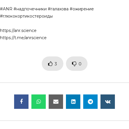
#ANR #надпочечники #галахова #ожирение
#глюкокортикостероиды
https://anr.science
https://t.me/anrscience
3
0