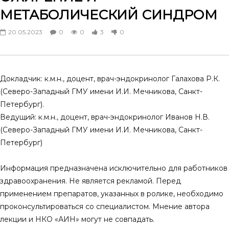
Врожденная дисфункция коры
Приветствие главного
МЕТАБОЛИЧЕСКИЙ СИНДРОМ
надпочечников — инновационные
эндокринолога Волого
методы в диагностике
области. Вопросы диаг
20.05.2023
0
0
3
0
лечения акромегалии
ANR.SCIENCE
15.06.2024
ANR.SCIENCE
31.05.
0
0
5
0
0
0
7
0
Докладчик: к.м.н., доцент, врач-эндокринолог Галахова Р.К.
(Северо-Западный ГМУ имени И.И. Мечникова, Санкт-
Петербург).
Ведущий: к.м.н., доцент, врач-эндокринолог Иванов Н.В.
(Северо-Западный ГМУ имени И.И. Мечникова, Санкт-
Петербург)
Информация предназначена исключительно для работников
здравоохранения. Не является рекламой. Перед
применением препаратов, указанных в ролике, необходимо
проконсультироваться со специалистом. Мнение автора
лекции и НКО «АИН» могут не совпадать.