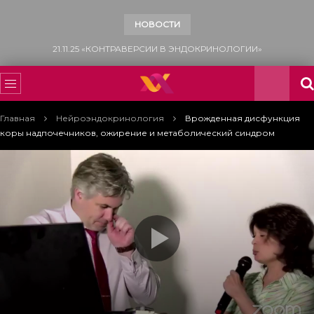
НОВОСТИ
15.11.25 «ВСЕМИРНЫЙ ДЕНЬ БОРЬБЫ С САХАРНЫМ ДИАБЕТОМ»
Главная
Нейроэндокринология
Врожденная дисфункция
коры надпочечников, ожирение и метаболический синдром