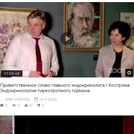
01:00:43
Приветственное слово главного эндокринолога г.Кострома.
Эндокринология тиреотропного гормона.
ANR.SCIENCE
24.11.2023
0
0
12
0