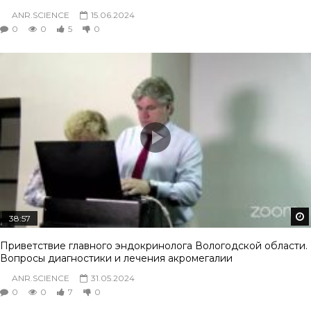
ANR.SCIENCE
15.06.2024
0
0
5
0
38:57
Приветствие главного эндокринолога Вологодской области.
Вопросы диагностики и лечения акромегалии
ANR.SCIENCE
31.05.2024
0
0
7
0