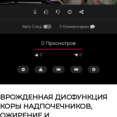
Авто След
0 Комментарии
0 Просмотров
3
0
ВРОЖДЕННАЯ ДИСФУНКЦИЯ
КОРЫ НАДПОЧЕЧНИКОВ,
Смотреть потом
56:41
38:57
ОЖИРЕНИЕ И