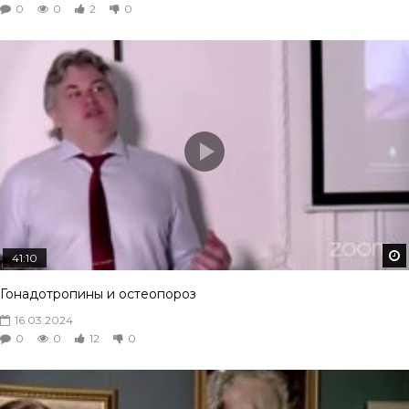
0
0
2
0
41:10
Гонадотропины и остеопороз
16.03.2024
0
0
12
0