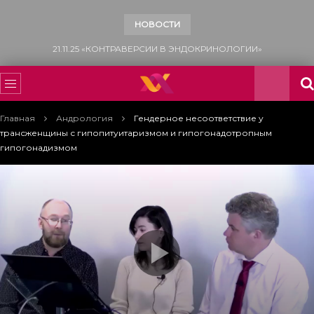
НОВОСТИ
15.11.25 «ВСЕМИРНЫЙ ДЕНЬ БОРЬБЫ С САХАРНЫМ ДИАБЕТОМ»
Главная
Андрология
Гендерное несоответствие у
трансженщины с гипопитуитаризмом и гипогонадотропным
гипогонадизмом