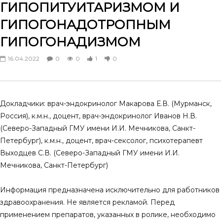
ГИПОПИТУИТАРИЗМОМ И
Алгоритм дифференциальной
Men’s health – на поро
ГИПОГОНАДОТРОПНЫМ
диагностики и тактика ведения
науки. Артериальная г
мужчин с жалобами на снижение
и сексуальные нарушен
ГИПОГОНАДИЗМОМ
либидо
мужчин
23.11.2024
30.03.2024
16.04.2022
0
0
1
0
0
0
2
0
0
0
8
0
Докладчики: врач-эндокринолог Макарова Е.В. (Мурманск,
Россия), к.м.н., доцент, врач-эндокринолог Иванов Н.В.
(Северо-Западный ГМУ имени И.И. Мечникова, Санкт-
Петербург), к.м.н., доцент, врач-сексолог, психотерапевт
Выходцев С.В. (Северо-Западный ГМУ имени И.И.
Мечникова, Санкт-Петербург)
Информация предназначена исключительно для работников
здравоохранения. Не является рекламой. Перед
применением препаратов, указанных в ролике, необходимо