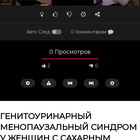
Авто След
0 Комментарии
0 Просмотров
2
0
ГЕНИТОУРИНАРНЫЙ
МЕНОПАУЗАЛЬНЫЙ СИНДРОМ
Смотреть потом
46:27
34:31
У ЖЕНЩИН С САХАРНЫМ