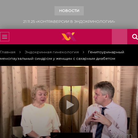
НОВОСТИ
15.11.25 «ВСЕМИРНЫЙ ДЕНЬ БОРЬБЫ С САХАРНЫМ ДИАБЕТОМ»
Главная
Эндокринная гинекология
Генитоуринарный
менопаузальный синдром у женщин с сахарным диабетом