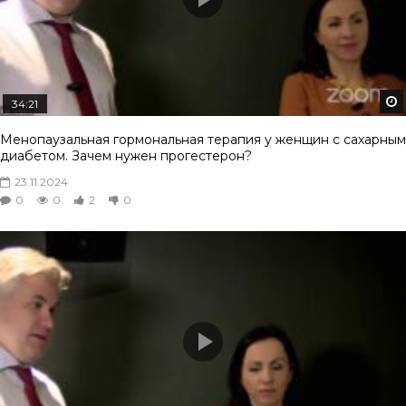
34:21
Менопаузальная гормональная терапия у женщин с сахарным
диабетом. Зачем нужен прогестерон?
23.11.2024
0
0
2
0