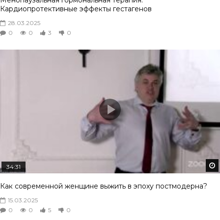
Кардиопротективные эффекты гестагенов
28.03.2025
0
0
3
0
34:31
Как современной женщине выжить в эпоху постмодерна?
15.03.2025
0
0
5
0