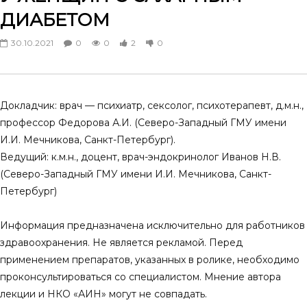
Менопаузальная гормональная
Как современной женщ
ДИАБЕТОМ
терапия. Кардиопротективные
в эпоху постмодерна?
эффекты гестагенов
15.03.2025
30.10.2021
0
0
2
0
28.03.2025
0
0
5
0
0
0
3
0
Докладчик: врач — психиатр, сексолог, психотерапевт, д.м.н.,
профессор Федорова А.И. (Северо-Западный ГМУ имени
И.И. Мечникова, Санкт-Петербург).
Ведущий: к.м.н., доцент, врач-эндокринолог Иванов Н.В.
(Северо-Западный ГМУ имени И.И. Мечникова, Санкт-
Петербург)
Информация предназначена исключительно для работников
здравоохранения. Не является рекламой. Перед
применением препаратов, указанных в ролике, необходимо
проконсультироваться со специалистом. Мнение автора
лекции и НКО «АИН» могут не совпадать.