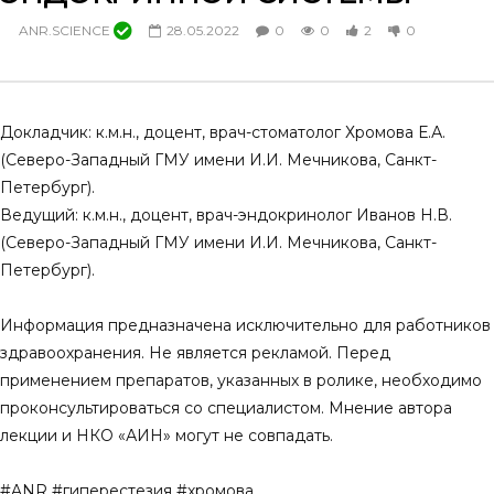
Остеопороз и проблемы
Генерализованный пар
ANR.SCIENCE
28.05.2022
0
0
2
0
дентальной имплантации
гингивит,независимый 
риска развития предиа
14.03.2025
диабета 2 типа
0
0
3
0
07.12.2024
0
0
1
0
Докладчик: к.м.н., доцент, врач-стоматолог Хромова Е.А.
(Северо-Западный ГМУ имени И.И. Мечникова, Санкт-
Петербург).
Ведущий: к.м.н., доцент, врач-эндокринолог Иванов Н.В.
(Северо-Западный ГМУ имени И.И. Мечникова, Санкт-
Петербург).
Информация предназначена исключительно для работников
здравоохранения. Не является рекламой. Перед
применением препаратов, указанных в ролике, необходимо
проконсультироваться со специалистом. Мнение автора
лекции и НКО «АИН» могут не совпадать.
#ANR #гиперестезия #хромова