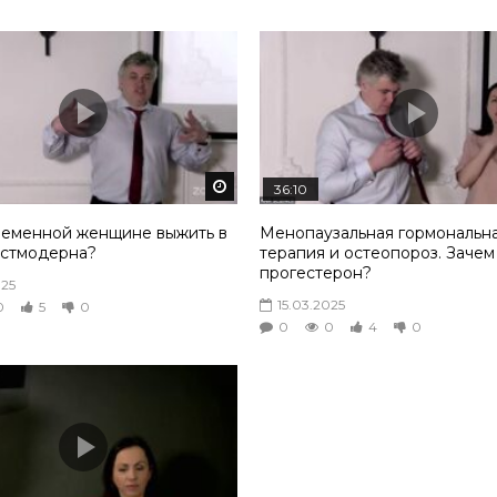
том
Смотреть потом
36:10
ременной женщине выжить в
Менопаузальная гормональн
остмодерна?
терапия и остеопороз. Заче
прогестерон?
025
15.03.2025
0
5
0
0
0
4
0