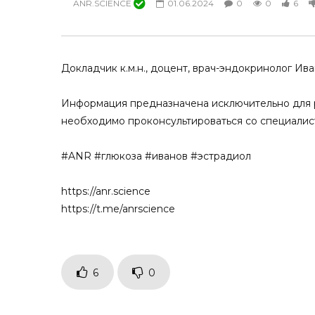
ANR.SCIENCE
01.06.2024
0
0
6
Менопаузальная гормональная
Как совре
терапия. Кардиопротективные
в эпоху по
эффекты гестагенов
15.03.2025
28.03.2025
0
0
Докладчик к.м.н., доцент, врач-эндокринолог Ив
0
0
3
0
Информация предназначена исключительно для р
необходимо проконсультироваться со специалис
#ANR #глюкоза #иванов #эстрадиол
https://anr.science
https://t.me/anrscience
6
0