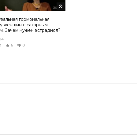
том
Смотреть потом
зальная гормональная
 у женщин с сахарным
м. Зачем нужен эстрадиол?
24
0
6
0