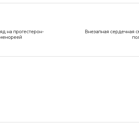
яд на прогестерон-
Внезапная сердечная с
аменореей
по