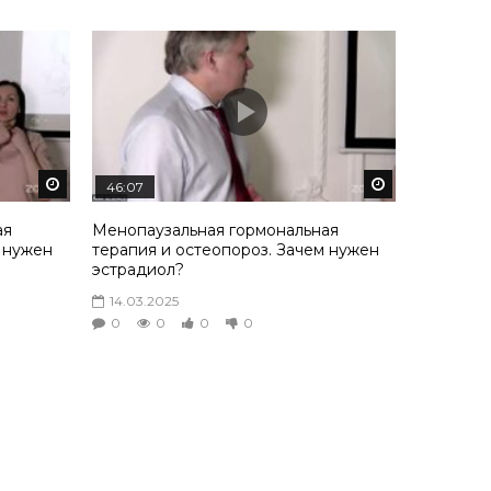
Смотреть потом
Смотреть пот
46:07
ая
Менопаузальная гормональная
м нужен
терапия и остеопороз. Зачем нужен
эстрадиол?
14.03.2025
0
0
0
0