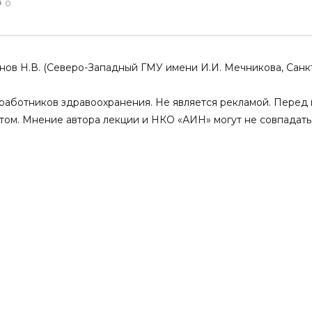
0
менной женщине выжить
Менопаузальная гормональная
стмодерна?
терапия и остеопороз. Зачем
нужен прогестерон?
15.03.2025
5
0
анов Н.В. (Северо-Западный ГМУ имени И.И. Мечникова, Санк
0
0
4
0
аботников здравоохранения. Не является рекламой. Перед 
том. Мнение автора лекции и НКО «АИН» могут не совпадать