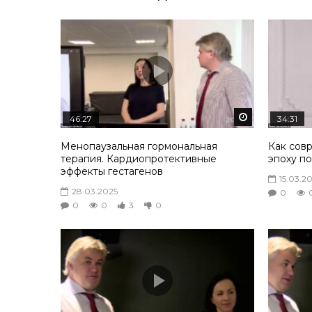
Смотреть по
46:27
34:31
Менопаузальная гормональная
Как сов
терапия. Кардиопротективные
эпоху п
эффекты гестагенов
15.03.2
28.03.2025
0
0
0
3
0