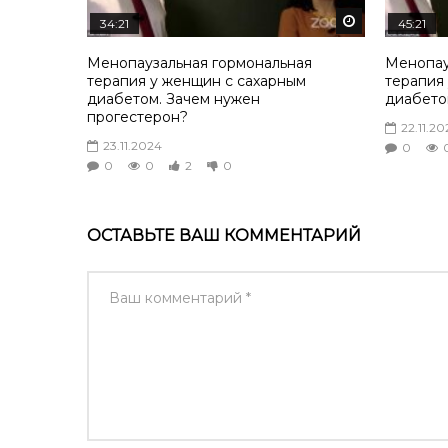
Смотреть по
34:21
45:21
Менопаузальная гормональная
Менопау
терапия у женщин с сахарным
терапия
диабетом. Зачем нужен
диабето
прогестерон?
22.11.20
23.11.2024
0
0
0
2
0
ОСТАВЬТЕ ВАШ КОММЕНТАРИЙ