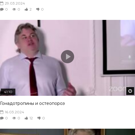
29.03.2024
0
0
2
0
41:10
Гонадотропины и остеопороз
16.03.2024
0
0
12
0