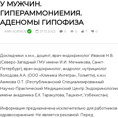
У МУЖЧИН.
Алгоритм дифференциальной
Men’s health – на поро
ГИПЕРАММОНИЕМИЯ.
диагностики и тактика ведения
науки. Артериальная г
мужчин с жалобами на снижение
и сексуальные нарушен
АДЕНОМЫ ГИПОФИЗА
либидо
мужчин
23.11.2024
30.03.2024
ANR.SCIENCE
27.12.2022
0
0
7
0
0
0
2
0
0
0
8
0
Докладчики: к.м.н., доцент, врач-эндокринолог Иванов Н.В.
(Северо-Западный ГМУ имени И.И. Мечникова, Санкт-
Петербург), врач-эндокринолог, андролог, нутрициолог
Холодова А.А. (ООО «Клиника Интегра», Тольятти), к.м.н
Азимова О.Т. (Республиканский Специализированный
Научно-Практический Медицинский Центр Эндокринологии
имени академика Ё.Х. Таракулова, Ташкент, Узбекистан).
Информация предназначена исключительно для работников
здравоохранения. Не является рекламой. Перед