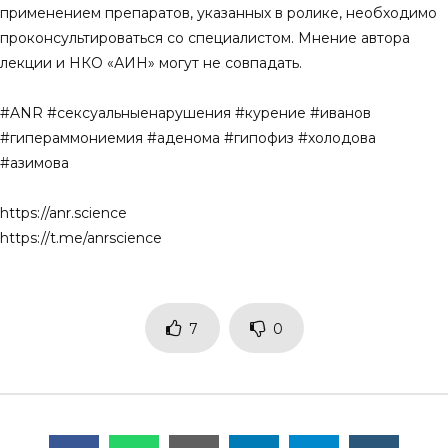
применением препаратов, указанных в ролике, необходимо
проконсультироваться со специалистом. Мнение автора
лекции и НКО «АИН» могут не совпадать.
#ANR #сексуальныенарушения #курение #иванов
#гипераммониемия #аденома #гипофиз #холодова
#азимова
https://anr.science
https://t.me/anrscience
7
0