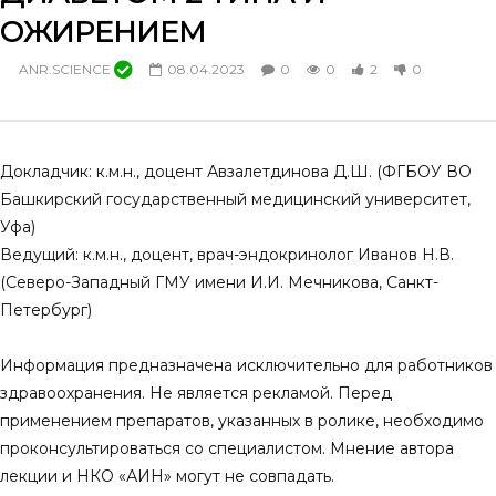
Предиабет и предиабетические
Приветственное слово 
ОЖИРЕНИЕМ
состояния. Лекция памяти проф.
эндокринолога Владим
М.Я. Брейтмана (Ленинград)
области. Предиабет.
ANR.SCIENCE
08.04.2023
0
0
2
0
Современные проблем
28.03.2025
14.03.2025
0
0
3
0
0
0
9
0
Докладчик: к.м.н., доцент Авзалетдинова Д.Ш. (ФГБОУ ВО
Башкирский государственный медицинский университет,
Уфа)
Ведущий: к.м.н., доцент, врач-эндокринолог Иванов Н.В.
(Северо-Западный ГМУ имени И.И. Мечникова, Санкт-
Петербург)
Информация предназначена исключительно для работников
здравоохранения. Не является рекламой. Перед
применением препаратов, указанных в ролике, необходимо
проконсультироваться со специалистом. Мнение автора
лекции и НКО «АИН» могут не совпадать.