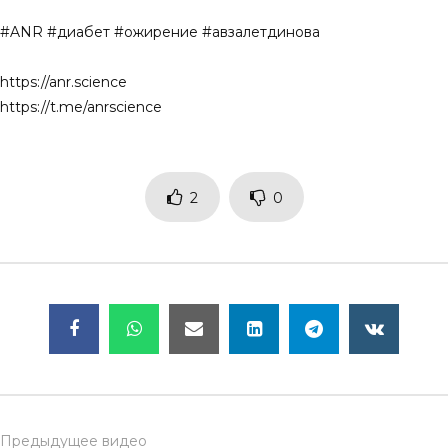
#ANR #диабет #ожирение #авзалетдинова
https://anr.science
https://t.me/anrscience
2
0
Предыдущее видео