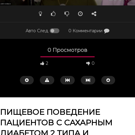
Авто След
0 Комментарии
0 Просмотров
2
0
ПИЩЕВОЕ ПОВЕДЕНИЕ
ПАЦИЕНТОВ С САХАРНЫМ
Смотреть потом
42:31
36:44
ДИАБЕТОМ 2 ТИПА И