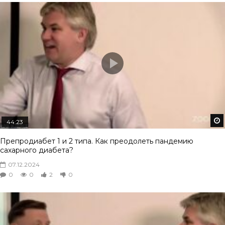
44:23
Препродиабет 1 и 2 типа. Как преодолеть пандемию
сахарного диабета?
07.12.2024
0
0
2
0