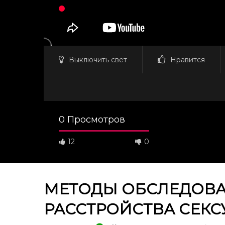
Выключить свет
Нравится
0 Просмотров
12
0
МЕТОДЫ ОБСЛЕДОВ
РАССТРОЙСТВА СЕК
Смотреть потом
32:38
39:13