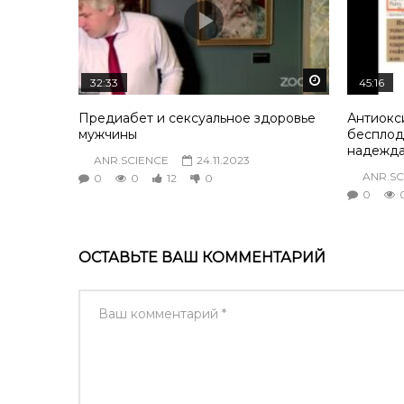
Смотреть по
32:33
45:16
Предиабет и сексуальное здоровье
Антиокс
мужчины
бесплоди
надежд
ANR.SCIENCE
24.11.2023
ANR.SC
0
0
12
0
0
ОСТАВЬТЕ ВАШ КОММЕНТАРИЙ