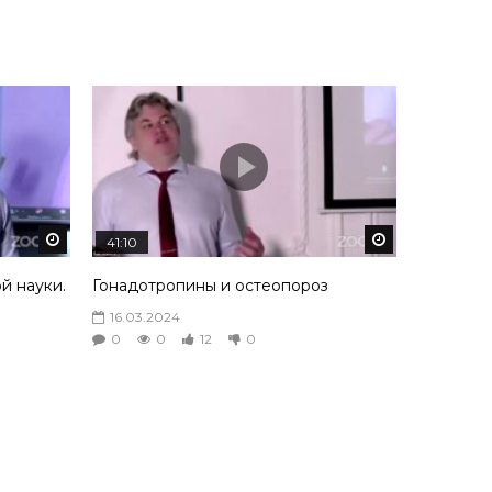
Смотреть потом
Смотреть пот
41:10
ой науки.
Гонадотропины и остеопороз
16.03.2024
0
0
12
0