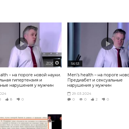
том
Смотреть потом
56:53
alth – на пороге новой науки.
Men’s health – на пороге нов
льная гипертензия и
Предиабет и сексуальные
ьные нарушения у мужчин
нарушения у мужчин
2024
29.03.2024
0
8
0
0
0
2
0