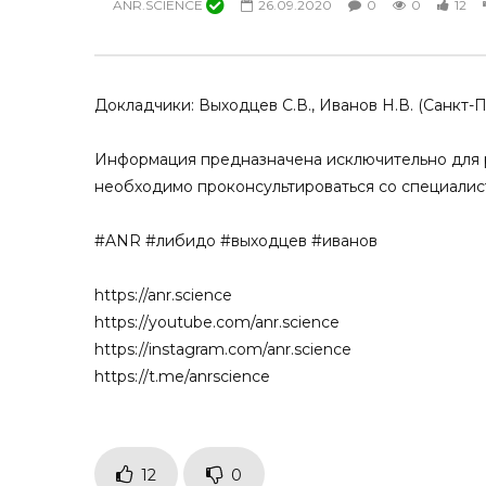
ANR.SCIENCE
26.09.2020
0
0
12
Алгоритм дифференциальной
Men’s healt
диагностики и тактика ведения
науки. Арт
мужчин с жалобами на снижение
и сексуаль
либидо
мужчин
23.11.2024
30.03.2024
Докладчики: Выходцев С.В., Иванов Н.В. (Санкт-
0
0
2
0
0
0
Информация предназначена исключительно для р
необходимо проконсультироваться со специалис
#ANR #либидо #выходцев #иванов
https://anr.science
https://youtube.com/anr.science
https://instagram.com/anr.science
https://t.me/anrscience
12
0