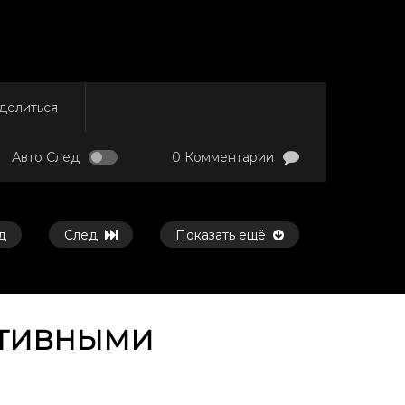
делиться
Авто След
0 Комментарии
д
След
Показать ещё
КТИВНЫМИ
Смотреть потом
Смотреть потом
41:10
32:33