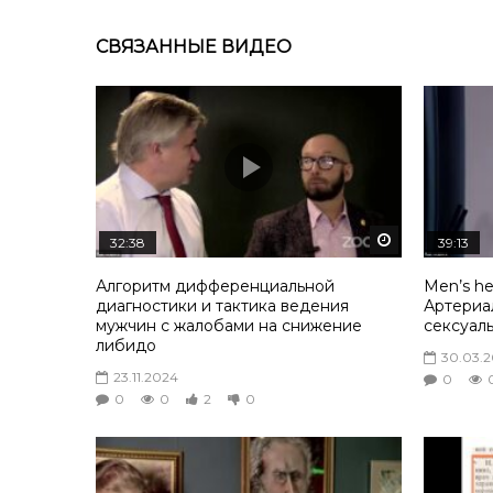
СВЯЗАННЫЕ ВИДЕО
Смотреть по
32:38
39:13
Алгоритм дифференциальной
Men’s he
диагностики и тактика ведения
Артериа
мужчин с жалобами на снижение
сексуал
либидо
30.03.
23.11.2024
0
0
0
2
0