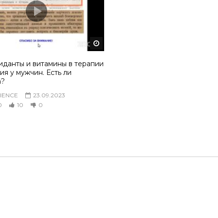
том
Смотреть потом
иданты и витамины в терапии
я у мужчин. Есть ли
а?
IENCE
23.09.2023
0
10
0