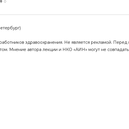
0
h – на пороге новой
Men’s health – на пороге новой
ериальная гипертензия
науки. Предиабет и сексуальные
ные нарушения у
нарушения у мужчин
29.03.2024
Петербург)
0
0
2
0
8
0
аботников здравоохранения. Не является рекламой. Перед 
том. Мнение автора лекции и НКО «АИН» могут не совпадать