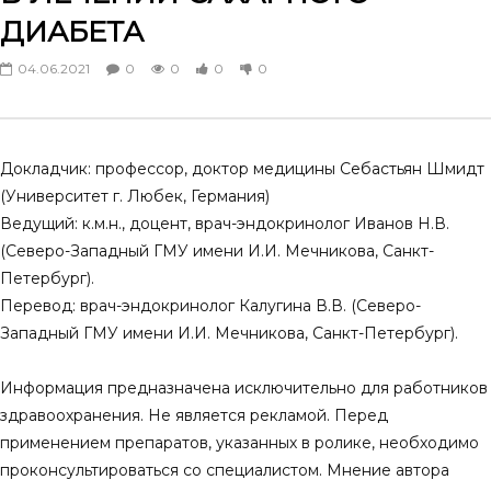
Предиабет и предиабетические
Приветственное слово 
ДИАБЕТА
состояния. Лекция памяти проф.
эндокринолога Владим
М.Я. Брейтмана (Ленинград)
области. Предиабет.
04.06.2021
0
0
0
0
Современные проблем
28.03.2025
14.03.2025
0
0
3
0
0
0
9
0
Докладчик: профессор, доктор медицины Себастьян Шмидт
(Университет г. Любек, Германия)
Ведущий: к.м.н., доцент, врач-эндокринолог Иванов Н.В.
(Северо-Западный ГМУ имени И.И. Мечникова, Санкт-
Петербург).
Перевод: врач-эндокринолог Калугина В.В. (Северо-
Западный ГМУ имени И.И. Мечникова, Санкт-Петербург).
Информация предназначена исключительно для работников
здравоохранения. Не является рекламой. Перед
применением препаратов, указанных в ролике, необходимо
проконсультироваться со специалистом. Мнение автора