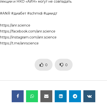
лекции и НКО «АИН» могут не совпадать.
#ANR​​ #диабет #schmidi #щмидт​
https://anr.science​​
https://facebook.com/anr.science​​
https://instagram.com/anr.science​​
https://t.me/anrscience​​
0
0