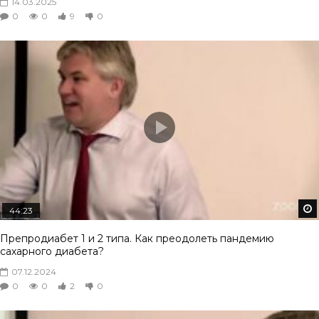
14.03.2025
0
0
9
0
44:23
Препродиабет 1 и 2 типа. Как преодолеть пандемию
сахарного диабета?
07.12.2024
0
0
2
0