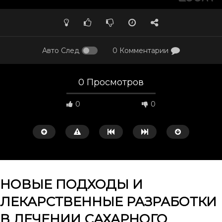
Авто След
0 Комментарии
0 Просмотров
0
0
НОВЫЕ ПОДХОДЫ И
ЛЕКАРСТВЕННЫЕ РАЗРАБОТКИ
Смотреть потом
42:31
36:44
В ЛЕЧЕНИИ САХАРНОГО