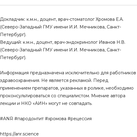
дентальной имплантации
гингивит,независимый 
риска развития предиа
14.03.2025
диабета 2 типа
0
0
3
0
Докладчик: к.м.н., доцент, врач-стоматолог Хромова Е.А.
07.12.2024
(Северо-Западный ГМУ имени И.И. Мечникова, Санкт-
0
0
1
0
Петербург).
Ведущий: к.м.н., доцент, врач-эндокринолог Иванов Н.В.
(Северо-Западный ГМУ имени И.И. Мечникова, Санкт-
Петербург).
Информация предназначена исключительно для работников
здравоохранения. Не является рекламой. Перед
применением препаратов, указанных в ролике, необходимо
проконсультироваться со специалистом. Мнение автора
лекции и НКО «АИН» могут не совпадать.
#ANR #пародонтит #хромова #рецессия
https://anr.science