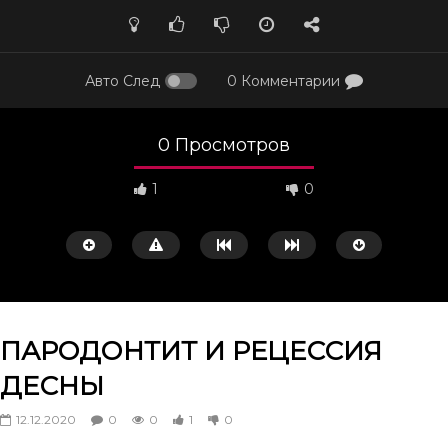
Авто След
0 Комментарии
0 Просмотров
1
0
ПАРОДОНТИТ И РЕЦЕССИЯ
ДЕСНЫ
Смотреть потом
50:02
43:10
12.12.2020
0
0
1
0
Остеопороз и проблемы
Генерализованный пар