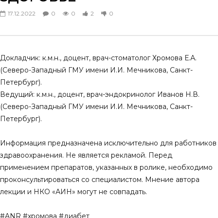
Остеопороз и проблемы
Генерализованный пар
17.12.2022
0
0
2
0
дентальной имплантации
гингивит,независимый 
риска развития предиа
14.03.2025
диабета 2 типа
0
0
3
0
07.12.2024
0
0
1
0
Докладчик: к.м.н., доцент, врач-стоматолог Хромова Е.А.
(Северо-Западный ГМУ имени И.И. Мечникова, Санкт-
Петербург).
Ведущий: к.м.н., доцент, врач-эндокринолог Иванов Н.В.
(Северо-Западный ГМУ имени И.И. Мечникова, Санкт-
Петербург).
Информация предназначена исключительно для работников
здравоохранения. Не является рекламой. Перед
применением препаратов, указанных в ролике, необходимо
проконсультироваться со специалистом. Мнение автора
лекции и НКО «АИН» могут не совпадать.
#ANR #хромова #диабет