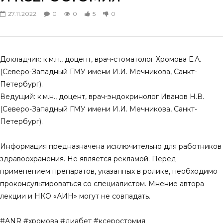
Остеопороз и проблемы
Генерализованный пар
27.11.2022
0
0
5
0
дентальной имплантации
гингивит,независимый 
риска развития предиа
14.03.2025
диабета 2 типа
0
0
3
0
07.12.2024
0
0
1
0
Докладчик: к.м.н., доцент, врач-стоматолог Хромова Е.А.
(Северо-Западный ГМУ имени И.И. Мечникова, Санкт-
Петербург).
Ведущий: к.м.н., доцент, врач-эндокринолог Иванов Н.В.
(Северо-Западный ГМУ имени И.И. Мечникова, Санкт-
Петербург).
Информация предназначена исключительно для работников
здравоохранения. Не является рекламой. Перед
применением препаратов, указанных в ролике, необходимо
проконсультироваться со специалистом. Мнение автора
лекции и НКО «АИН» могут не совпадать.
#ANR #хромова #диабет #ксеростомия