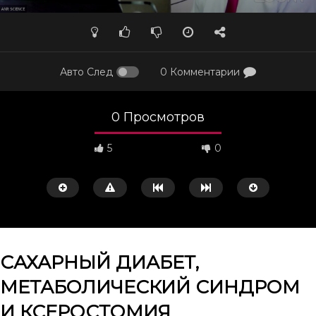
Авто След
0 Комментарии
0 Просмотров
5
0
САХАРНЫЙ ДИАБЕТ,
МЕТАБОЛИЧЕСКИЙ СИНДРОМ
Смотреть потом
50:02
43:10
И КСЕРОСТОМИЯ