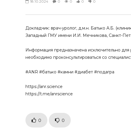
18.10.2024
0
0
0
0
Мочекаменная болезнь при
Мочекаменн
сахарном диабете 2 типа и
метаболизм
подагре. Взгляд эндокринолога
Гиперпарат
кальцитони
18.10.2024
18.10.2024
Докладчик: врач-уролог, д.м.н. Батько A.Б. (клин
0
0
1
0
0
0
Западный ГМУ имени И.И. Мечникова, Санкт-Пет
Информация предназначена исключительно для р
необходимо проконсультироваться со специалис
#ANR #батько #камни #диабет #подагра
https://anr.science
https://t.me/anrscience
0
0