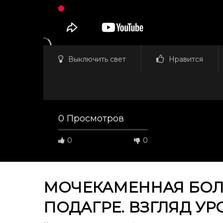
Выключить свет
Нравится
0 Просмотров
0
0
МОЧЕКАМЕННАЯ БОЛЕ
ПОДАГРЕ. ВЗГЛЯД УР
Смотреть потом
57:19
01:01:09