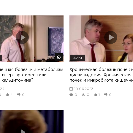
том
Смотреть потом
42:31
енная болезнь и метаболизм
Хроническая болезнь почек 
 Гиперпаратиреоз или
дислипидемия. Хроническая
 кальцитонина?
почек и микробиота кишечн
024
10.06.2023
0
4
0
0
0
1
0