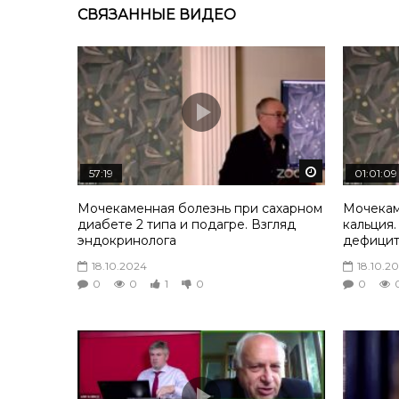
СВЯЗАННЫЕ ВИДЕО
Смотреть по
57:19
01:01:09
Мочекаменная болезнь при сахарном
Мочекам
диабете 2 типа и подагре. Взгляд
кальция.
эндокринолога
дефицит
18.10.2024
18.10.2
0
0
1
0
0