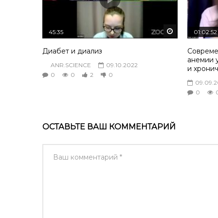
Смотреть по
45:35
01:02:52
Диабет и диализ
Совреме
анемии у
ANR.SCIENCE
09.10.2022
и хрони
0
0
2
0
09.09.
0
ОСТАВЬТЕ ВАШ КОММЕНТАРИЙ