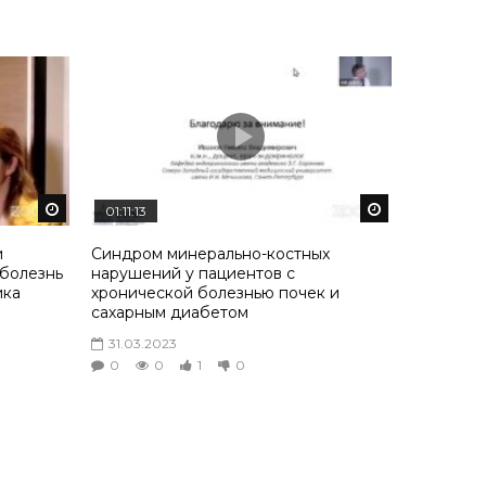
Смотреть потом
Смотреть пот
01:11:13
и
Синдром минерально-костных
 болезнь
нарушений у пациентов с
ика
хронической болезнью почек и
сахарным диабетом
31.03.2023
0
0
1
0