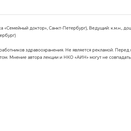
ая болезнь и
Хроническая болезнь почек и
 кальция.
дислипидемия. Хроническая
иреоз или дефицит
болезнь почек и микробиота
на?
кишечника
10.06.2023
ика «Семейный доктор», Санкт-Петербург), Ведущий: к.м.н., д
4
0
0
0
1
0
ербург)
аботников здравоохранения. Не является рекламой. Перед 
том. Мнение автора лекции и НКО «АИН» могут не совпадать