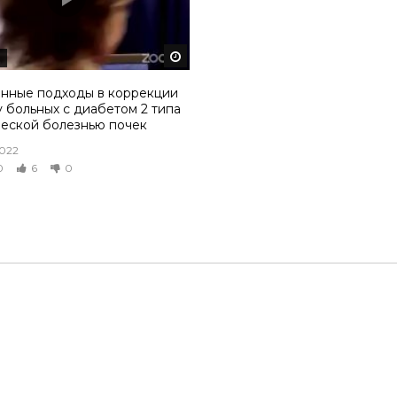
том
Смотреть потом
нные подходы в коррекции
 больных с диабетом 2 типа
ческой болезнью почек
2022
0
6
0