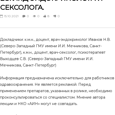
Алгоритм дифференциальной
Men’s health – на поро
СЕКСОЛОГА.
диагностики и тактика ведения
науки. Артериальная г
мужчин с жалобами на снижение
и сексуальные нарушен
15.10.2021
0
0
8
0
либидо
мужчин
23.11.2024
30.03.2024
0
0
2
0
0
0
8
0
Докладчики: к.м.н., доцент, врач-эндокринолог Иванов Н.В.
(Северо-Западный ГМУ имени И.И. Мечникова, Санкт-
Петербург), к.м.н., доцент, врач-сексолог, психотерапевт
Выходцев С.В. (Северо-Западный ГМУ имени И.И.
Мечникова, Санкт-Петербург)
Информация предназначена исключительно для работников
здравоохранения. Не является рекламой. Перед
применением препаратов, указанных в ролике, необходимо
проконсультироваться со специалистом. Мнение автора
лекции и НКО «АИН» могут не совпадать.