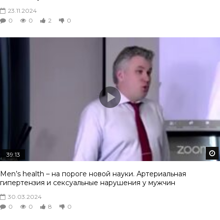
23.11.2024
0
0
2
0
39:13
Men’s health – на пороге новой науки. Артериальная
гипертензия и сексуальные нарушения у мужчин
30.03.2024
0
0
8
0