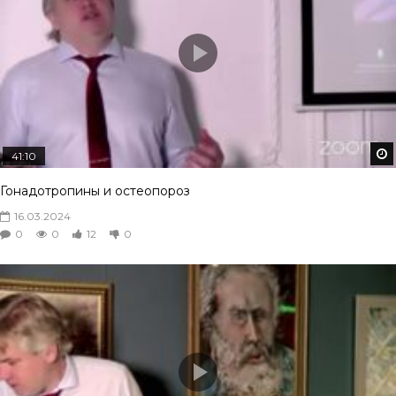
41:10
Гонадотропины и остеопороз
16.03.2024
0
0
12
0