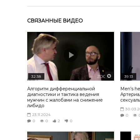
СВЯЗАННЫЕ ВИДЕО
Смотреть по
32:38
39:13
Алгоритм дифференциальной
Men’s he
диагностики и тактика ведения
Артериа
мужчин с жалобами на снижение
сексуал
либидо
30.03.
23.11.2024
0
0
0
2
0