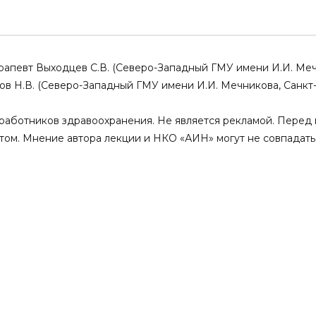
h – на пороге новой
Men’s health – на пороге новой
ериальная гипертензия
науки. Предиабет и сексуальные
ные нарушения у
нарушения у мужчин
29.03.2024
отерапевт Выходцев С.В. (Северо-Западный ГМУ имени И.И. Ме
0
0
2
0
8
0
нов Н.В. (Северо-Западный ГМУ имени И.И. Мечникова, Санкт
аботников здравоохранения. Не является рекламой. Перед 
том. Мнение автора лекции и НКО «АИН» могут не совпадать