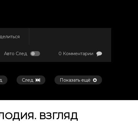
делиться
Авто След
0 Комментарии
д
След
Показать ещё
ОДИЯ. ВЗГЛЯД
Смотреть потом
Смотреть потом
41:10
32:33