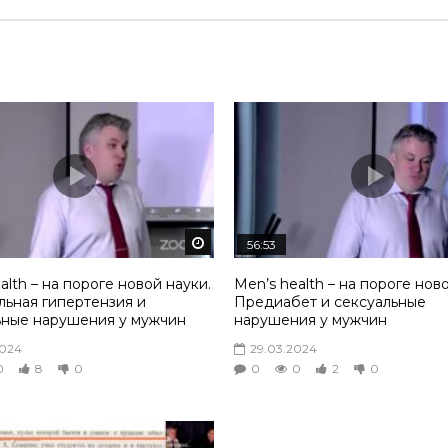
том
Смотреть потом
56:53
alth – на пороге новой науки.
Men’s health – на пороге нов
льная гипертензия и
Предиабет и сексуальные
ьные нарушения у мужчин
нарушения у мужчин
2024
29.03.2024
0
8
0
0
0
2
0