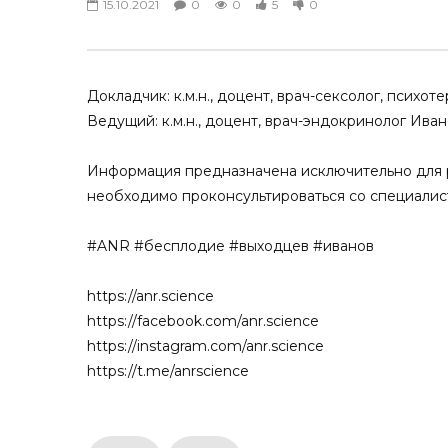
15.10.2021
0
0
5
0
Алгоритм дифференциальной
Men’s healt
диагностики и тактика ведения
науки. Арт
мужчин с жалобами на снижение
и сексуаль
либидо
мужчин
23.11.2024
30.03.2024
Докладчик: к.м.н., доцент, врач-сексолог, псих
0
0
2
0
0
0
Ведущий: к.м.н., доцент, врач-эндокринолог Ива
Информация предназначена исключительно для р
необходимо проконсультироваться со специалис
#ANR #бесплодие #выходцев #иванов
https://anr.science
https://facebook.com/anr.science
https://instagram.com/anr.science
https://t.me/anrscience