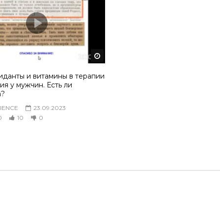
том
Смотреть потом
иданты и витамины в терапии
я у мужчин. Есть ли
а?
IENCE
23.09.2023
0
10
0