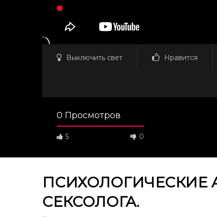
Выключить свет
Нравится
0 Просмотров
5
0
ПСИХОЛОГИЧЕСКИЕ А
СЕКСОЛОГА.
Смотреть потом
32:38
39:13