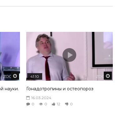
Смотреть потом
Смотреть пот
41:10
ой науки.
Гонадотропины и остеопороз
16.03.2024
0
0
12
0