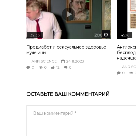
Смотреть по
32:33
45:16
Предиабет и сексуальное здоровье
Антиокс
мужчины
бесплоди
надежд
ANR.SCIENCE
24.11.2023
ANR.SC
0
0
12
0
0
ОСТАВЬТЕ ВАШ КОММЕНТАРИЙ