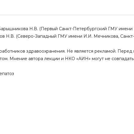
ская
Helicobacter pylori и сахарный
ропатия. Фокус на
диабет. Есть ли взаимосвязь?
отики
ANR.SCIENCE
02.12.2023
CE
14.06.2024
0
0
1
0
г Барышникова Н.В. (Первый Санкт-Петербургский ГМУ имени 
3
0
нов Н.В. (Северо-Западный ГМУ имени И.И. Мечникова, Санкт
аботников здравоохранения. Не является рекламой. Перед 
том. Мнение автора лекции и НКО «АИН» могут не совпадать
епатоз