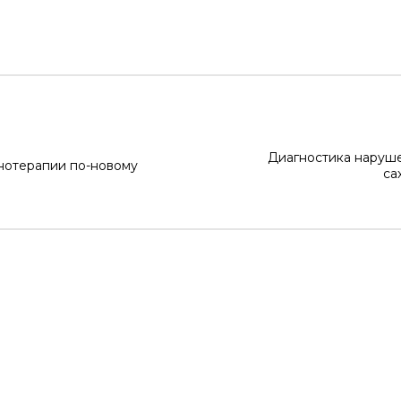
Диагностика наруше
инотерапии по-новому
са