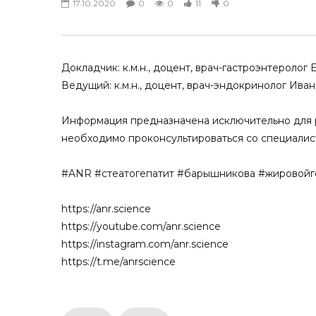
17.10.2020
0
0
11
0
Как пациенту с сахарным
Диабетиче
диабетом снизить тягу к сладкому:
гастроэнте
взгляд гастроэнтеролога?
аутопроби
06.12.2024
ANR.SCIEN
Докладчик: к.м.н., доцент, врач-гастроэнтероло
0
0
0
0
0
0
Ведущий: к.м.н., доцент, врач-эндокринолог Ива
Информация предназначена исключительно для р
необходимо проконсультироваться со специалис
#ANR #стеатогепатит #барышникова #жировойг
https://anr.science
https://youtube.com/anr.science
https://instagram.com/anr.science
https://t.me/anrscience