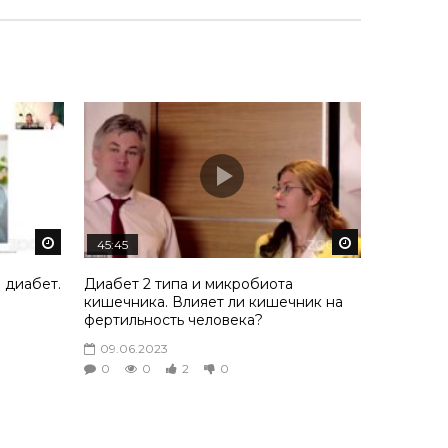
Смотреть потом
Смотреть пот
45:45
й диабет.
Диабет 2 типа и микробиота
кишечника. Влияет ли кишечник на
фертильность человека?
09.06.2023
0
0
2
0