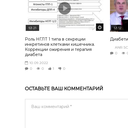
Смотреть по
53:21
53:12
Роль НГЛТ 1 типа в секреции
Диабети
инкретинов клетками кишечника.
ANR.SC
Коррекции ожирения и терапия
0
диабета
10.09.2022
0
0
1
0
ОСТАВЬТЕ ВАШ КОММЕНТАРИЙ