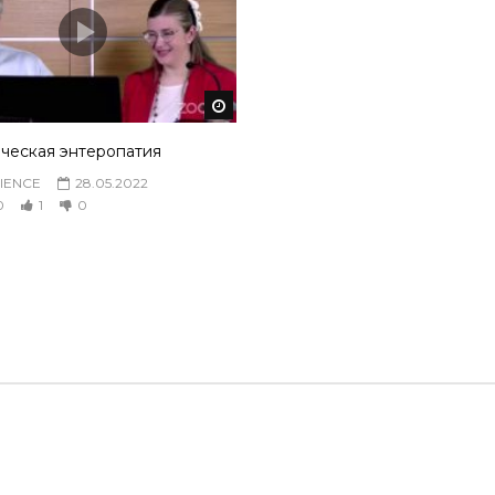
том
Смотреть потом
ческая энтеропатия
IENCE
28.05.2022
0
1
0