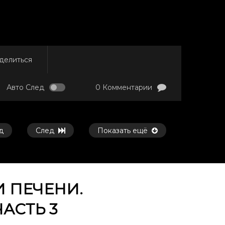
делиться
Авто След
0 Комментарии
д
След
Показать ещё
 ПЕЧЕНИ.
АСТЬ 3
Смотреть потом
Смотреть потом
45:45
53:21