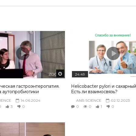
том
Смотреть потом
24:49
ческая гастроэнтеропатия.
Helicobacter pylori и сахарны
а аутопробиотики
Есть ли взаимосвязь?
IENCE
14.06.2024
ANR.SCIENCE
02.12.2023
0
3
0
0
0
1
0