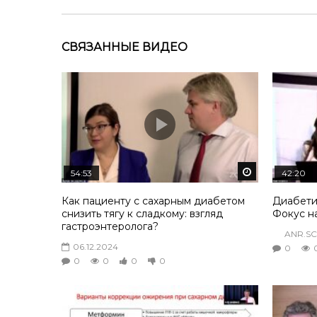
СВЯЗАННЫЕ ВИДЕО
Смотреть по
54:53
42:20
Как пациенту с сахарным диабетом
Диабети
снизить тягу к сладкому: взгляд
Фокус н
гастроэнтеролога?
ANR.SC
06.12.2024
0
0
0
0
0