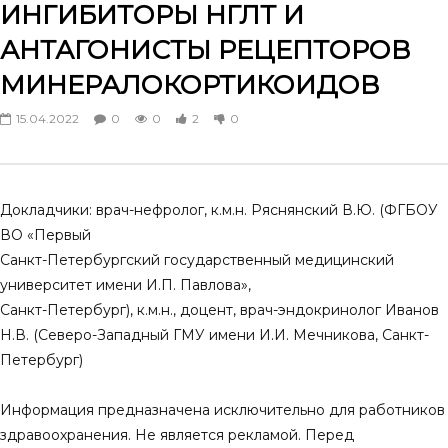
ИНГИБИТОРЫ НГЛТ И
Мочекаменная болезнь при
Мочекаменная болезнь
АНТАГОНИСТЫ РЕЦЕПТОРОВ
сахарном диабете 2 типа и
сахарном диабете 2 ти
подагре. Взгляд эндокринолога
подагре. Взгляд уролог
МИНЕРАЛОКОРТИКОИДОВ
18.10.2024
18.10.2024
0
0
1
0
0
0
0
0
15.04.2022
0
0
2
0
Докладчики: врач-нефролог, к.м.н. Ряснянский В.Ю. (ФГБОУ
ВО «Первый
Cанкт-Петербургский государственный медицинский
университет имени И.П. Павлова»,
Санкт-Петербург), к.м.н., доцент, врач-эндокринолог Иванов
Н.В. (Северо-Западный ГМУ имени И.И. Мечникова, Санкт-
Петербург)
Информация предназначена исключительно для работников
здравоохранения. Не является рекламой. Перед