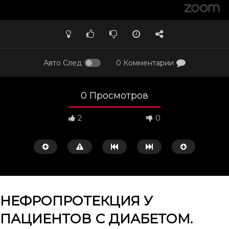
Авто След
0 Комментарии
0 Просмотров
2
0
НЕФРОПРОТЕКЦИЯ У
ПАЦИЕНТОВ С ДИАБЕТОМ.
Смотреть потом
57:19
17:11